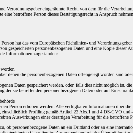
und Verordnungsgeber eingeräumte Recht, von dem für die Verarbeitung
eine betroffene Person dieses Bestätigungsrecht in Anspruch nehmen, ka
 Person hat das vom Europäischen Richtlinien- und Verordnungsgeber g
erson gespeicherten personenbezogenen Daten und eine Kopie dieser Aus
nde Informationen zugestanden:
t werden
er denen die personenbezogenen Daten offengelegt worden sind oder 
ogenen Daten gespeichert werden, oder, falls dies nicht möglich ist, die
ng der sie betreffenden personenbezogenen Daten oder auf Einschränku
sbehörde
enen Person erhoben werden: Alle verfügbaren Informationen über die
g einschließlich Profiling gemäß Artikel 22 Abs.1 und 4 DS-GVO und 
rebten Auswirkungen einer derartigen Verarbeitung für die betroffene 
zu, ob personenbezogene Daten an ein Drittland oder an eine internationa
r die geeigneten Garantien im Zusammenhang mit der Übermittlung zu e