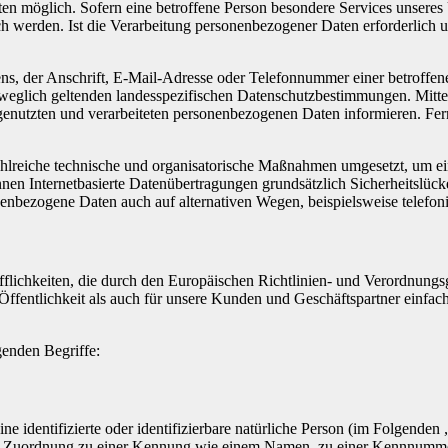
en möglich. Sofern eine betroffene Person besondere Services unseres
 werden. Ist die Verarbeitung personenbezogener Daten erforderlich un
, der Anschrift, E-Mail-Adresse oder Telefonnummer einer betroffenen
eglich geltenden landesspezifischen Datenschutzbestimmungen. Mitte
enutzten und verarbeiteten personenbezogenen Daten informieren. Fern
ahlreiche technische und organisatorische Maßnahmen umgesetzt, um ein
en Internetbasierte Datenübertragungen grundsätzlich Sicherheitslücke
nenbezogene Daten auch auf alternativen Wegen, beispielsweise telefoni
ifflichkeiten, die durch den Europäischen Richtlinien- und Verordnu
ffentlichkeit als auch für unsere Kunden und Geschäftspartner einfach
genden Begriffe:
e identifizierte oder identifizierbare natürliche Person (im Folgenden „
tels Zuordnung zu einer Kennung wie einem Namen, zu einer Kennnumme