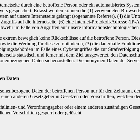
Internetseite durch eine betroffene Person oder ein automatisiertes Sys
rvers gespeichert. Erfasst werden können die (1) verwendeten Browser
ystem auf unsere Internetseite gelangt (sogenannte Referrer), (4) die U
Zugriffs auf die Internetseite, (6) eine Internet-Protokoll-Adresse (IP-
abwehr im Falle von Angriffen auf unsere informationstechnologischen
e extrem beweglich keine Rückschlüsse auf die betroffene Person. Dies
ite sowie die Werbung für diese zu optimieren, (3) die dauerhafte Funkt
rfolgungsbehörden im Falle eines Cyberangriffes die zur Strafverfolgu
erseits statistisch und ferner mit dem Ziel ausgewertet, den Datensc
ersonenbezogenen Daten sicherzustellen. Die anonymen Daten der Server
nen Daten
ersonenbezogene Daten der betroffenen Person nur für den Zeitraum, der
einen anderen Gesetzgeber in Gesetzen oder Vorschriften, welchen der 
chtlinien- und Verordnungsgeber oder einem anderen zuständigen Geset
chen Vorschriften gesperrt oder gelöscht.